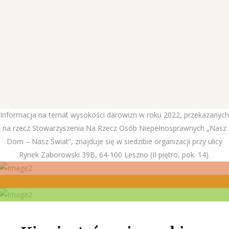
Informacja na temat wysokości darowizn w roku 2022, przekazanych
na rzecz Stowarzyszenia Na Rzecz Osób Niepełnosprawnych „Nasz
Dom – Nasz Świat”, znajduje się w siedzibie organizacji przy ulicy
Rynek Zaborowski 39B, 64-100 Leszno (II piętro, pok. 14).
Zobacz jak do nas dołączyć
Przekaż nam 1,5% podatku
Warsztaty terapii
Zobacz
zajęciowej
Sprawdź jak to zrobić