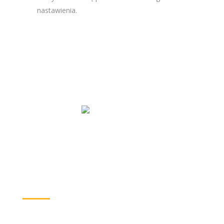
nastawienia.
Obozy
integracyjne
Cyklicznie organizujemy tygodniowe