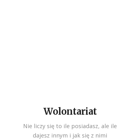
obozy integracyjne dla naszych
podopiecznych. Zobacz jak było na
jednym z naszych obozów w
miejscowości Rudno! Posłuchaj co o
obozach myślą sami podopieczni a
także sprawdź dlaczego wolontariusze
chcą nam pomagać!
Wolontariat
Nie liczy się to ile posiadasz, ale ile
dajesz innym i jak się z nimi